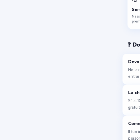
Sem
Ness
pre
❓ D
Devo 
No, as
entrar
La ch
Sì, al
gratui
Come 
Il tuo
person