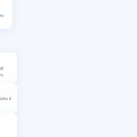
TPS
di
ro.
Tutto è