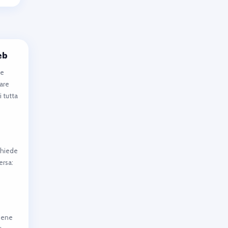
eb
te
rare
 tutta
ichiede
ersa:
viene