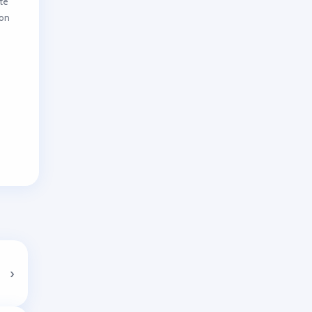
nte
uon
›