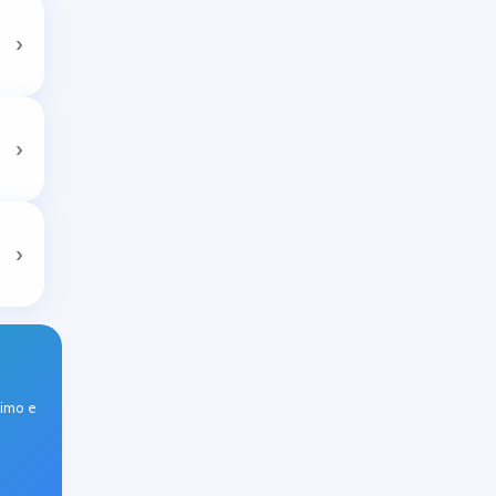
›
›
›
nimo e