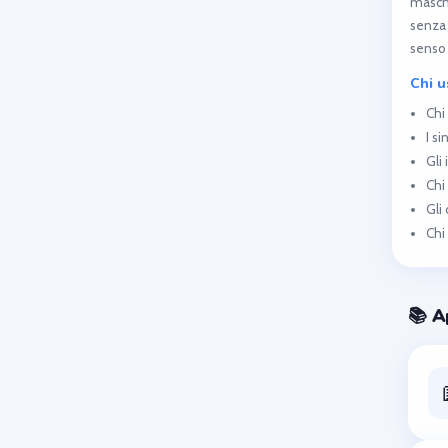
masche
senza 
senso 
Chi u
Chi
I s
Gli 
Chi
Gli
Chi
📚 