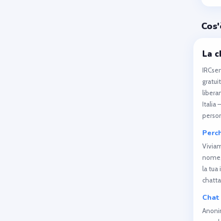
Cos'
La c
IRCser
gratui
libera
Italia
person
Perch
Viviam
nome, 
la tua
chatta
Chat 
Anonim