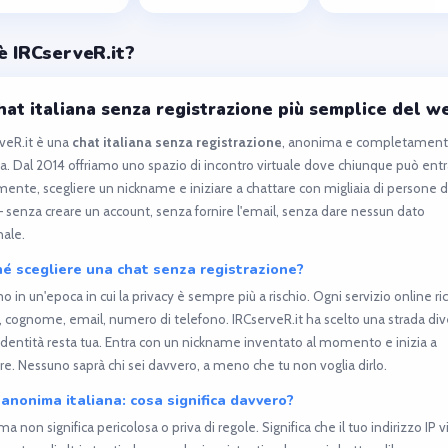
è IRCserveR.it?
hat italiana senza registrazione più semplice del w
veR.it è una
chat italiana senza registrazione
, anonima e completamen
ta. Dal 2014 offriamo uno spazio di incontro virtuale dove chiunque può ent
mente, scegliere un nickname e iniziare a chattare con migliaia di persone di
 — senza creare un account, senza fornire l'email, senza dare nessun dato
ale.
é scegliere una chat senza registrazione?
o in un'epoca in cui la privacy è sempre più a rischio. Ogni servizio online r
cognome, email, numero di telefono. IRCserveR.it ha scelto una strada div
 identità resta tua. Entra con un nickname inventato al momento e inizia a
re. Nessuno saprà chi sei davvero, a meno che tu non voglia dirlo.
anonima italiana: cosa significa davvero?
a non significa pericolosa o priva di regole. Significa che il tuo indirizzo IP 