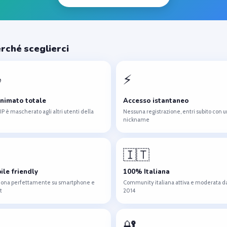
rché sceglierci

⚡
nimato totale
Accesso istantaneo
o IP è mascherato agli altri utenti della
Nessuna registrazione, entri subito con u
nickname
🇮🇹
ile friendly
100% Italiana
iona perfettamente su smartphone e
Community italiana attiva e moderata d
t
2014
🔐