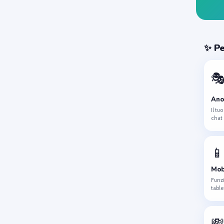
✨ Pe

Ano
Il tu
chat
📱
Mob
Funz
table
💸