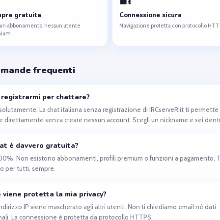
pre gratuita
Connessione sicura
un abbonamento, nessun utente
Navigazione protetta con protocollo HT
mium
omande frequenti
registrarmi per chattare?
solutamente. La chat italiana senza registrazione di IRCserveR.it ti permette 
e direttamente senza creare nessun account. Scegli un nickname e sei dent
at è davvero gratuita?
 100%. Non esistono abbonamenti, profili premium o funzioni a pagamento. 
to per tutti, sempre.
viene protetta la mia privacy?
 indirizzo IP viene mascherato agli altri utenti. Non ti chiediamo email né dati
ali. La connessione è protetta da protocollo HTTPS.