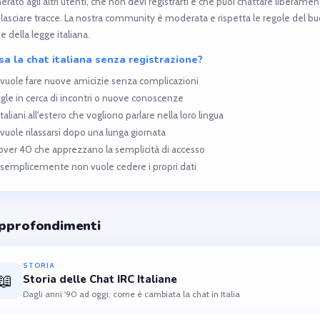
rato agli altri utenti, che non devi registrarti e che puoi chattare liberame
lasciare tracce. La nostra community è moderata e rispetta le regole del b
e della legge italiana.
sa la chat italiana senza registrazione?
 vuole fare nuove amicizie senza complicazioni
ingle in cerca di incontri o nuove conoscenze
italiani all'estero che vogliono parlare nella loro lingua
 vuole rilassarsi dopo una lunga giornata
 over 40 che apprezzano la semplicità di accesso
 semplicemente non vuole cedere i propri dati
Approfondimenti
STORIA
📖
Storia delle Chat IRC Italiane
Dagli anni '90 ad oggi: come è cambiata la chat in Italia